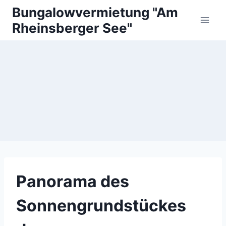
Zum
Bungalowvermietung "Am
Inhalt
Rheinsberger See"
springen
Panorama des
Sonnengrundstückes
Panorama des
Sonnengrundstückes